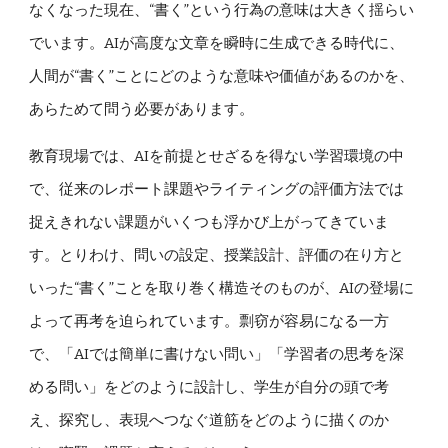
なくなった現在、“書く”という行為の意味は大きく揺らい
でいます。AIが高度な文章を瞬時に生成できる時代に、
人間が“書く”ことにどのような意味や価値があるのかを、
あらためて問う必要があります。
教育現場では、AIを前提とせざるを得ない学習環境の中
で、従来のレポート課題やライティングの評価方法では
捉えきれない課題がいくつも浮かび上がってきていま
す。とりわけ、問いの設定、授業設計、評価の在り方と
いった“書く”ことを取り巻く構造そのものが、AIの登場に
よって再考を迫られています。剽窃が容易になる一方
で、「AIでは簡単に書けない問い」「学習者の思考を深
める問い」をどのように設計し、学生が自分の頭で考
え、探究し、表現へつなぐ道筋をどのように描くのか