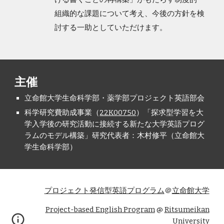
組織的な課題について考え、今後の方針を検
討する一助としていただけます。
主催
立命館大学生命科学部・薬学部プロジェクト英語部会
科学研究費助成事業（
22K00750
）「探求型学習を大
学入学後の研究活動に接続する新たな大学英語プログ
ラムのモデル構築」研究代表者：木村修平（立命館大
学生命科学部）
プロジェクト発信型英語プログラム
＠
立命館大学
Project-based English Program
@
Ritsumeikan
University